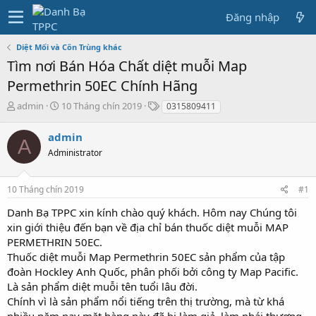
Đăng nhập
Diệt Mối và Côn Trùng khác
Tìm nơi Bán Hóa Chất diệt muỗi Map
Permethrin 50EC Chính Hãng
T
N
T
admin
10 Tháng chín 2019
0315809411
h
g
a
r
à
g
admin
A
e
y
s
Administrator
a
g
d
ử
s
i
10 Tháng chín 2019
#1
t
a
Danh Bạ TPPC xin kính chào quý khách. Hôm nay Chúng tôi
r
xin giới thiệu đến bạn về địa chỉ bán thuốc diệt muỗi MAP
t
PERMETHRIN 50EC.
e
Thuốc diệt muỗi Map Permethrin 50EC sản phẩm của tập
r
đoàn Hockley Anh Quốc, phân phối bởi công ty Map Pacific.
Là sản phẩm diệt muỗi tên tuổi lâu đời.
Chính vì là sản phẩm nổi tiếng trên thị trường, mà từ khá
nhiều năm nay mặt hàng này đã bị làm giả, làm nhái thương