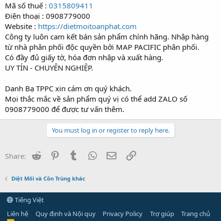
Mã số thuế :
0315809411
Điện thoại : 0908779000
Website :
https://dietmoitoanphat.com
Công ty luôn cam kết bán sản phẩm chính hãng. Nhập hàng
từ nhà phân phối độc quyền bởi MAP PACIFIC phân phối.
Có đầy đủ giấy tờ, hóa đơn nhập và xuất hàng.
UY TÍN - CHUYÊN NGHIỆP.
Danh Bạ TPPC xin cám ơn quý khách.
Mọi thắc mắc về sản phẩm quý vị có thể add ZALO số
0908779000 để được tư vấn thêm.
You must log in or register to reply here.
Reddit
Pinterest
Tumblr
WhatsApp
Email
Link
Share:
Diệt Mối và Côn Trùng khác
Tiếng Việt
Liên hệ
Quy định và Nội quy
Privacy Policy
Trợ giúp
Trang chủ