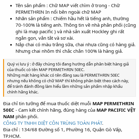
Tên sản phẩm : Chữ MAP viết chìm ở trong - Chữ
PERMETHRIN In nổi bên ngoài chữ MAP
Nhãn sản phẩm : Chiếm hầu hết là tiếng anh, thường
70-100% là tiếng anh. Thông tin về nhà phân phối (cũng
ghi là map pacific ) và nhà sản xuất Hockley ghi rất
ngắn gọn, vắn tắt và sơ xài.
Nắp chai có màu trắng sữa, chai nhựa cũng có hàng giả.
Nhưng chai nhôm thì chắc chắn 100% là hàng giả.
Quý vị lưu ý : ở đây chúng tôi đang hướng dẫn phân biệt hàng giả
của thuốc có tên MAP PERMETHRIN 50EC.
Những mặt hàng khác có tên đằng sau là PERMETHRIN 50EC
nhưng nếu không có chữ MAP thì không phân biệt theo cách này,
để tránh đánh đồng làm hiểu lầm những sản phẩm nhập khẩu
chính hãng khác.
Địa chỉ tin tưởng để mua thuốc diệt muỗi
MAP PERMETHRIN
50EC
- Cam kết chính hãng, đúng hàng của
MAP PACIFIC VỆT
NAM
phân phối.
CÔNG TY TNHH DIỆT CÔN TRÙNG TOÀN PHÁT
.
Địa chỉ : 134/68 Đường số 1, Phường 16, Quận Gò Vấp,
TP.HCM.