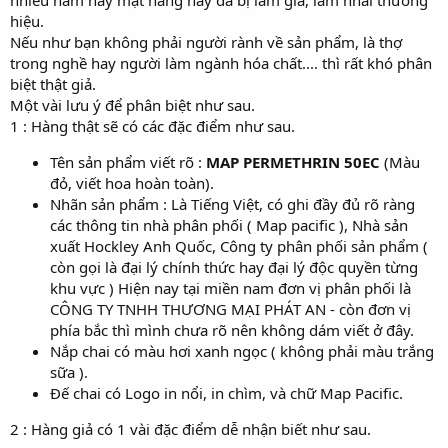
hiệu.
Nếu như bạn không phải người rành về sản phẩm, là thợ
trong nghề hay người làm ngành hóa chất.... thì rất khó phân
biệt thật giả.
Một vài lưu ý để phân biệt như sau.
1 : Hàng thật sẽ có các đặc điểm như sau.
Tên sản phẩm viết rõ :
MAP PERMETHRIN 50EC
(Màu
đỏ, viết hoa hoàn toàn).
Nhãn sản phẩm : Là Tiếng Việt, có ghi đầy đủ rõ ràng
các thông tin nhà phân phối ( Map pacific ), Nhà sản
xuất Hockley Anh Quốc, Công ty phân phối sản phẩm (
còn gọi là đại lý chính thức hay đại lý độc quyền từng
khu vực ) Hiện nay tại miền nam đơn vị phân phối là
CÔNG TY TNHH THƯƠNG MẠI PHÁT AN - còn đơn vị
phía bắc thì mình chưa rõ nên không dám viết ở đây.
Nắp chai có màu hơi xanh ngọc ( không phải màu trắng
sữa ).
Đế chai có Logo in nổi, in chìm, và chữ Map Pacific.
2 : Hàng giả có 1 vài đặc điểm dễ nhận biết như sau.